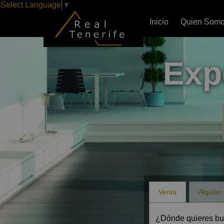
Select Language
▼
Inicio
Quien Som
Exp
Venta
Alquiler