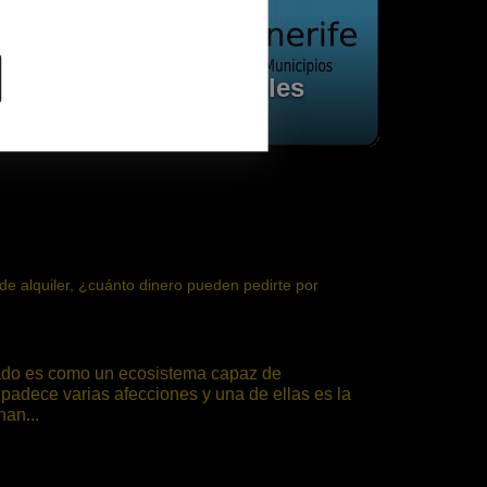
Nuestros inmuebles
r padece varias afecciones y una de ellas es la
an...