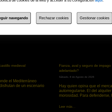
política de cookies de la web y acceder a su configuración
aquí
.
seguir navegando
Rechazar cookies
Gestionar cookies
Villas
astillo medieval
fianza, aval y seguro de impago de alquiler, ¿cuánto dinero pueden pedirte por
adelantado?
Sábado, 8 de Agosto de 2026
disfrutan de un escenario
Hay quien opina que el mercado es como un ecosistema capaz de
autorregularse. El del alquile
morosidad. Para defenderse, h
Leer más...