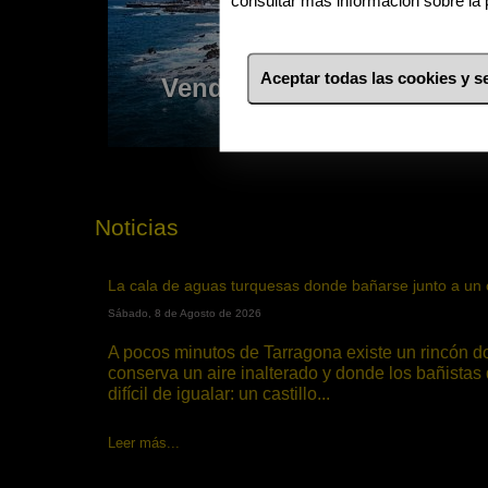
consultar más información sobre la 
Aceptar todas las cookies y 
Vendemos su inmueble
Noticias
la cala de aguas turquesas donde bañarse junto a un c
Sábado, 8 de Agosto de 2026
A pocos minutos de Tarragona existe un rincón donde el Mediterráneo
conserva un aire inalterado y donde los bañistas 
difícil de igualar: un castillo...
Leer más...