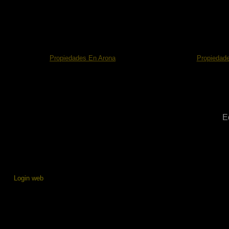
Búsquedas Frecuentes
Propiedades En Arona
Propiedade
E
Login web